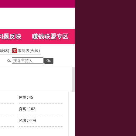
问题反映
赚钱联盟专区
暧昧)
限制级(火辣)
体重 : 45
身高 : 162
区域 : 亞洲