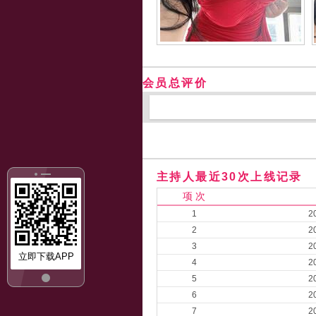
会员总评价
主持人最近30次上线记录
项 次
1
2
2
2
3
2
立即下载APP
4
2
5
2
6
2
7
2