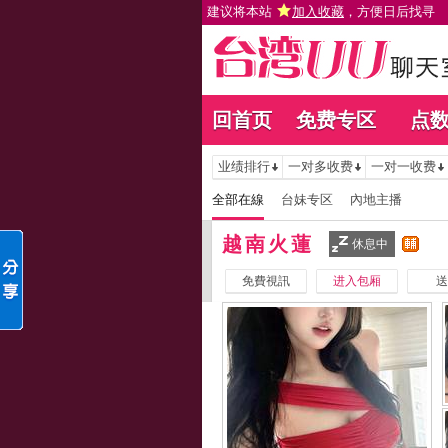
建议将本站
加入收藏
，方便日后找寻
回首页
免费专区
点
业绩排行
一对多收费
一对一收费
全部在線
台妹专区
內地主播
越南火蓮
休息中
免費視訊
进入包厢
送