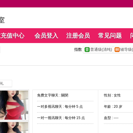
数充值中心
会员登入
注册会员
常见问题
指数
普通级(清纯)
辅导级(
礼
免费文字聊天 :
關閉
性别 : 女性
一对多视讯聊天 :
每分钟 5 点
年龄 : 20 岁
一对一视讯聊天 :
每分钟 15 点
血型 : ----