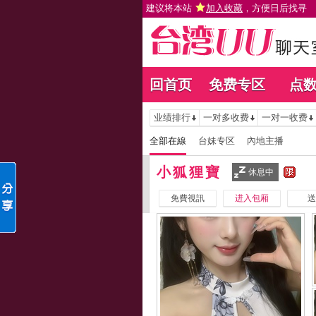
建议将本站
加入收藏
，方便日后找寻
回首页
免费专区
点
业绩排行
一对多收费
一对一收费
全部在線
台妹专区
內地主播
小狐狸寶
休息中
免費視訊
进入包厢
送