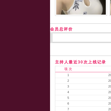
会员总评价
主持人最近30次上线记录
项 次
1
2
2
2
3
2
4
2
5
2
6
2
7
2