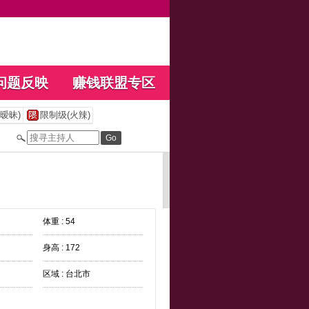
问题反映
赚钱联盟专区
暧昧)
限制级(火辣)
体重 : 54
身高 : 172
区域 : 台北市