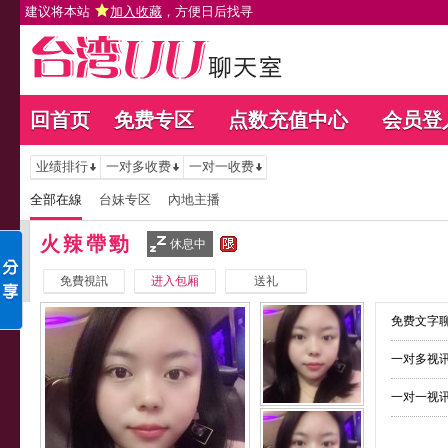
建议将本站
加入收藏
，方便日后找寻
回首页
免费专区
点数充值中心
会员登
业绩排行
一对多收费
一对一收费
全部在線
台妹专区
內地主播
火辣帶勁
休息中
免費視訊
进入包厢
送礼
免费文字聊
一对多视讯
一对一视讯