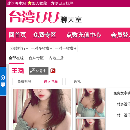
建议将本站
加入收藏
，方便日后找寻
回首页
免费专区
点数充值中心
会员登
业绩排行
一对多收费
一对一收费
全部在線
台妹专区
內地主播
王璐
休息中
免費視訊
进入包厢
送礼
免费文字聊
一对多视讯
一对一视讯