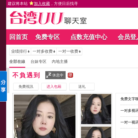
建议将本站
加入收藏
，方便日后找寻
回首页
免费专区
点数充值中心
会员登
业绩排行
一对多收费
一对一收费
全部在線
台妹专区
內地主播
不負遇到
休息中
免費視訊
进入包厢
送礼
免费文字聊
一对多视讯
一对一视讯