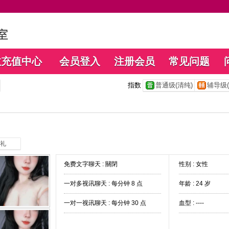
数充值中心
会员登入
注册会员
常见问题
指数
普通级(清纯)
辅导级(
礼
免费文字聊天 :
關閉
性别 : 女性
一对多视讯聊天 :
每分钟 8 点
年龄 : 24 岁
一对一视讯聊天 :
每分钟 30 点
血型 : ----