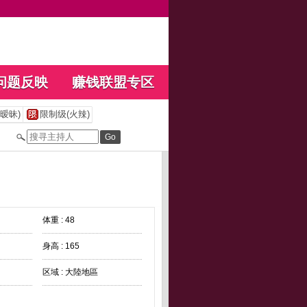
问题反映
赚钱联盟专区
暧昧)
限制级(火辣)
体重 : 48
身高 : 165
区域 : 大陸地區