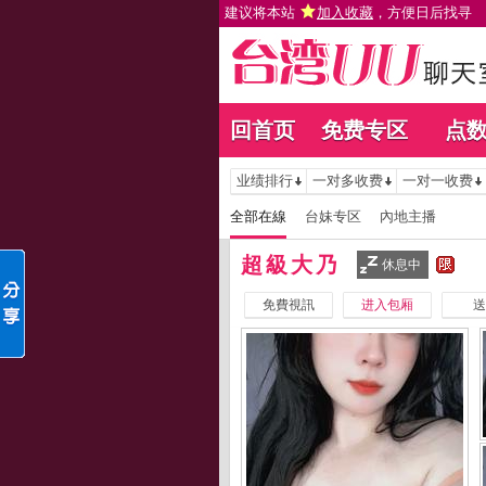
建议将本站
加入收藏
，方便日后找寻
回首页
免费专区
点
业绩排行
一对多收费
一对一收费
全部在線
台妹专区
內地主播
超級大乃
休息中
免費視訊
进入包厢
送