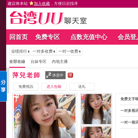
建议将本站
加入收藏
，方便日后找寻
回首页
免费专区
点数充值中心
会员登
业绩排行
一对多收费
一对一收费
全部在線
台妹专区
內地主播
萍兒老師
休息中
免費視訊
进入包厢
送礼
免费文字聊
一对多视讯
一对一视讯