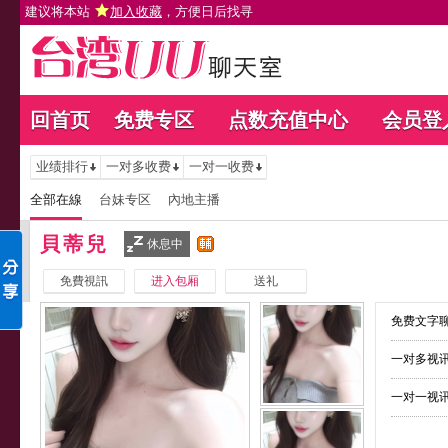
建议将本站
加入收藏
，方便日后找寻
回首页
免费专区
点数充值中心
会员登
业绩排行
一对多收费
一对一收费
全部在線
台妹专区
內地主播
貝蒂兒
休息中
免費視訊
进入包厢
送礼
免费文字聊
一对多视讯
一对一视讯