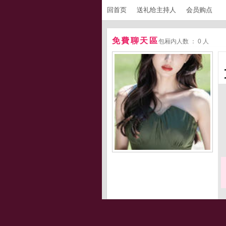
回首页
送礼给主持人
会员购点
免費聊天區
包厢内人数 ： 0 人