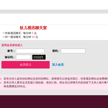
您即将进入 [
狄儿视讯聊天室
]
一对多视讯聊天 : 每分钟
5
点
一对一视讯聊天 : 每分钟
20
点
使用会员身份进入
帐号 :
密码 :
验证码 :
加入会员
若有主持人提供别站网址拉您到别网站，请将聊天记录提供我们，经查属实网站会免费赠送
若有主持人要求会员直接汇钱给她，请勿汇钱，请会员记录聊天内容或留下主持人银行帐
将免费赠送2000点。