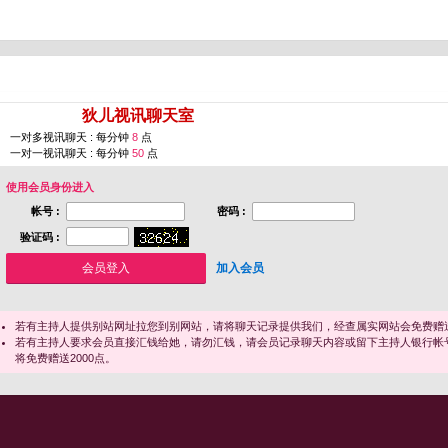
您即将进入 [
狄儿视讯聊天室
]
一对多视讯聊天 : 每分钟
8
点
一对一视讯聊天 : 每分钟
50
点
使用会员身份进入
帐号 :
密码 :
验证码 :
加入会员
若有主持人提供别站网址拉您到别网站，请将聊天记录提供我们，经查属实网站会免费赠送
若有主持人要求会员直接汇钱给她，请勿汇钱，请会员记录聊天内容或留下主持人银行帐
将免费赠送2000点。