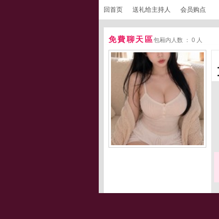
回首页
送礼给主持人
会员购点
免費聊天區
包厢内人数 ： 0 人