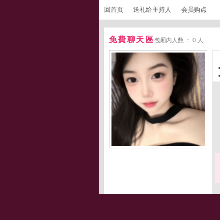
回首页
送礼给主持人
会员购点
免費聊天區
包厢内人数 ： 0 人