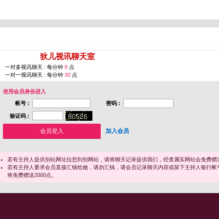
您即将进入 [
狄儿视讯聊天室
]
一对多视讯聊天 : 每分钟
8
点
一对一视讯聊天 : 每分钟
30
点
使用会员身份进入
帐号 :
密码 :
验证码 :
加入会员
若有主持人提供别站网址拉您到别网站，请将聊天记录提供我们，经查属实网站会免费赠送
若有主持人要求会员直接汇钱给她，请勿汇钱，请会员记录聊天内容或留下主持人银行帐
将免费赠送2000点。