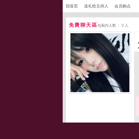
回首页
送礼给主持人
会员购点
免費聊天區
包厢内人数 ： 0 人