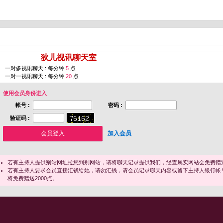
您即将进入 [
狄儿视讯聊天室
]
一对多视讯聊天 : 每分钟
5
点
一对一视讯聊天 : 每分钟
20
点
使用会员身份进入
帐号 :
密码 :
验证码 :
加入会员
若有主持人提供别站网址拉您到别网站，请将聊天记录提供我们，经查属实网站会免费赠送
若有主持人要求会员直接汇钱给她，请勿汇钱，请会员记录聊天内容或留下主持人银行帐
将免费赠送2000点。