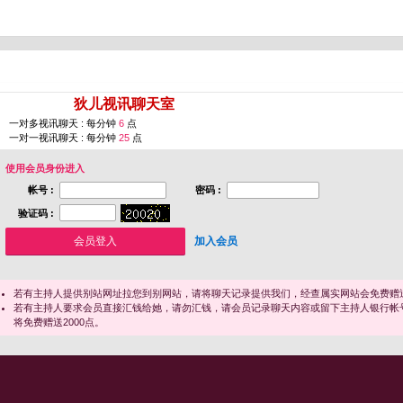
您即将进入 [
狄儿视讯聊天室
]
一对多视讯聊天 : 每分钟
6
点
一对一视讯聊天 : 每分钟
25
点
使用会员身份进入
帐号 :
密码 :
验证码 :
加入会员
若有主持人提供别站网址拉您到别网站，请将聊天记录提供我们，经查属实网站会免费赠送
若有主持人要求会员直接汇钱给她，请勿汇钱，请会员记录聊天内容或留下主持人银行帐
将免费赠送2000点。