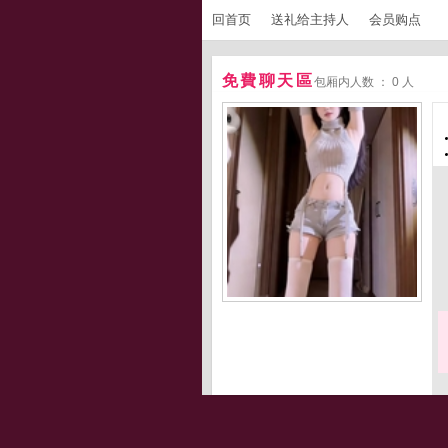
回首页
送礼给主持人
会员购点
免費聊天區
包厢内人数 ： 0 人