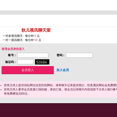
您即将进入 [
狄儿视讯聊天室
]
一对多视讯聊天 : 每分钟
8
点
一对一视讯聊天 : 每分钟
50
点
使用会员身份进入
帐号 :
密码 :
验证码 :
加入会员
若有主持人提供别站网址拉您到别网站，请将聊天记录提供我们，经查属实网站会免费赠送
若有主持人要求会员直接汇钱给她，请勿汇钱，请会员记录聊天内容或留下主持人银行帐
将免费赠送2000点。