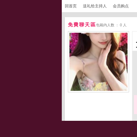
回首页
送礼给主持人
会员购点
免費聊天區
包厢内人数 ： 0 人