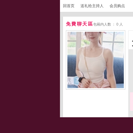
回首页
送礼给主持人
会员购点
免費聊天區
包厢内人数 ： 0 人