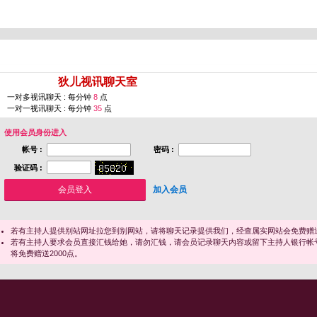
您即将进入 [
狄儿视讯聊天室
]
一对多视讯聊天 : 每分钟
8
点
一对一视讯聊天 : 每分钟
35
点
使用会员身份进入
帐号 :
密码 :
验证码 :
加入会员
若有主持人提供别站网址拉您到别网站，请将聊天记录提供我们，经查属实网站会免费赠送
若有主持人要求会员直接汇钱给她，请勿汇钱，请会员记录聊天内容或留下主持人银行帐
将免费赠送2000点。