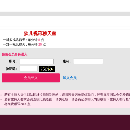
您即将进入 [
狄儿视讯聊天室
]
一对多视讯聊天 : 每分钟
5
点
一对一视讯聊天 : 每分钟
20
点
使用会员身份进入
帐号 :
密码 :
验证码 :
加入会员
若有主持人提供别站网址拉您到别网站，请将聊天记录提供我们，经查属实网站会免费赠送
若有主持人要求会员直接汇钱给她，请勿汇钱，请会员记录聊天内容或留下主持人银行帐
将免费赠送2000点。