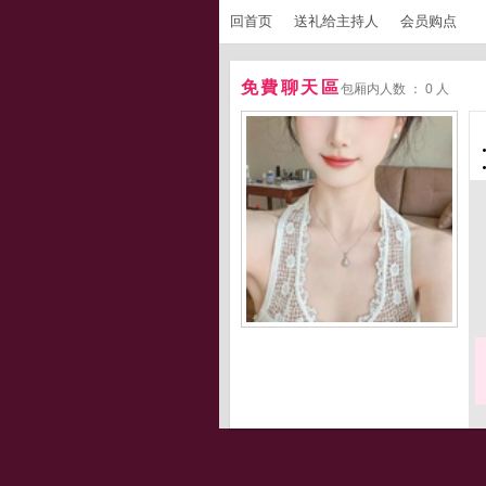
回首页
送礼给主持人
会员购点
免費聊天區
包厢内人数 ： 0 人