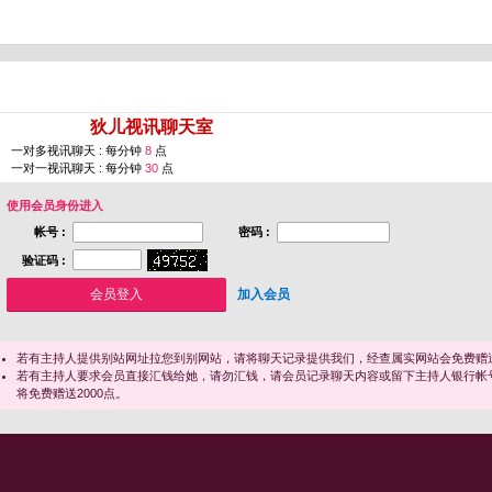
您即将进入 [
狄儿视讯聊天室
]
一对多视讯聊天 : 每分钟
8
点
一对一视讯聊天 : 每分钟
30
点
使用会员身份进入
帐号 :
密码 :
验证码 :
加入会员
若有主持人提供别站网址拉您到别网站，请将聊天记录提供我们，经查属实网站会免费赠送
若有主持人要求会员直接汇钱给她，请勿汇钱，请会员记录聊天内容或留下主持人银行帐
将免费赠送2000点。