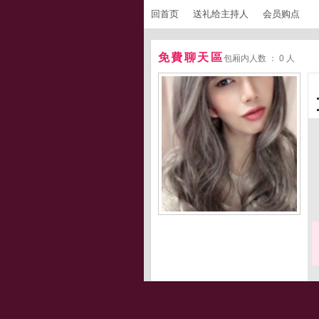
回首页
送礼给主持人
会员购点
免費聊天區
包厢内人数 ： 0 人