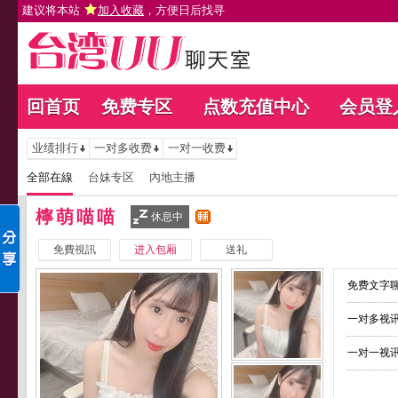
建议将本站
加入收藏
，方便日后找寻
回首页
免费专区
点数充值中心
会员登
业绩排行
一对多收费
一对一收费
全部在線
台妹专区
內地主播
檸萌喵喵
休息中
免費視訊
进入包厢
送礼
免费文字聊
一对多视讯
一对一视讯