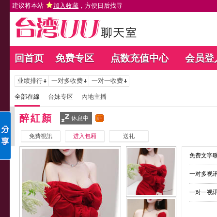
建议将本站
加入收藏
，方便日后找寻
回首页
免费专区
点数充值中心
会员登
业绩排行
一对多收费
一对一收费
全部在線
台妹专区
內地主播
醉紅顏
休息中
免費視訊
进入包厢
送礼
免费文字聊
一对多视讯
一对一视讯