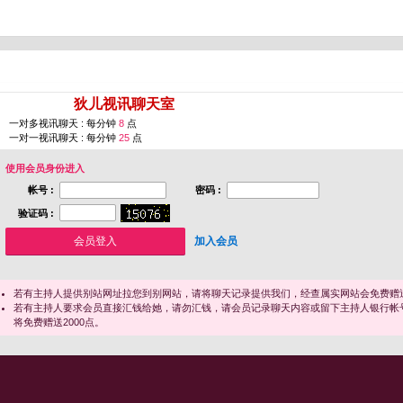
您即将进入 [
狄儿视讯聊天室
]
一对多视讯聊天 : 每分钟
8
点
一对一视讯聊天 : 每分钟
25
点
使用会员身份进入
帐号 :
密码 :
验证码 :
加入会员
若有主持人提供别站网址拉您到别网站，请将聊天记录提供我们，经查属实网站会免费赠送
若有主持人要求会员直接汇钱给她，请勿汇钱，请会员记录聊天内容或留下主持人银行帐
将免费赠送2000点。