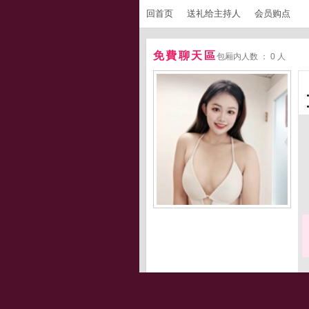
回首页
送礼给主持人
会员购点
免費聊天區
包厢内人数 ： 0 人