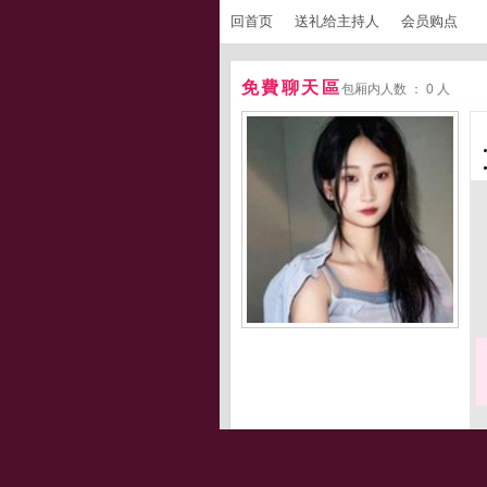
回首页
送礼给主持人
会员购点
免費聊天區
包厢内人数 ： 0 人