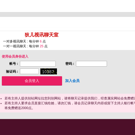
您即将进入 [
狄儿视讯聊天室
]
一对多视讯聊天 : 每分钟
6
点
一对一视讯聊天 : 每分钟
25
点
使用会员身份进入
帐号 :
密码 :
验证码 :
加入会员
若有主持人提供别站网址拉您到别网站，请将聊天记录提供我们，经查属实网站会免费赠送
若有主持人要求会员直接汇钱给她，请勿汇钱，请会员记录聊天内容或留下主持人银行帐
将免费赠送2000点。