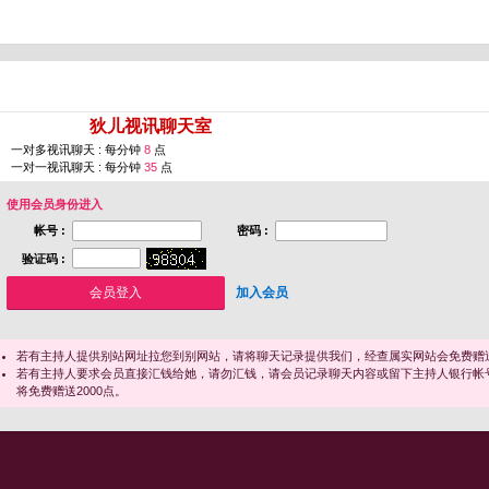
您即将进入 [
狄儿视讯聊天室
]
一对多视讯聊天 : 每分钟
8
点
一对一视讯聊天 : 每分钟
35
点
使用会员身份进入
帐号 :
密码 :
验证码 :
加入会员
若有主持人提供别站网址拉您到别网站，请将聊天记录提供我们，经查属实网站会免费赠送
若有主持人要求会员直接汇钱给她，请勿汇钱，请会员记录聊天内容或留下主持人银行帐
将免费赠送2000点。