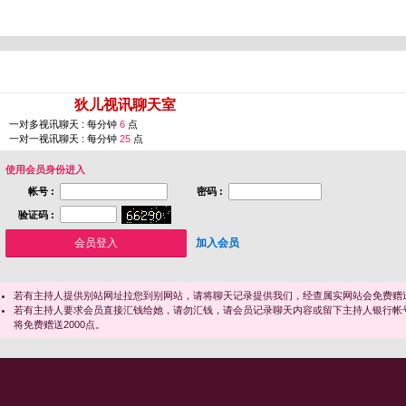
您即将进入 [
狄儿视讯聊天室
]
一对多视讯聊天 : 每分钟
6
点
一对一视讯聊天 : 每分钟
25
点
使用会员身份进入
帐号 :
密码 :
验证码 :
加入会员
若有主持人提供别站网址拉您到别网站，请将聊天记录提供我们，经查属实网站会免费赠送
若有主持人要求会员直接汇钱给她，请勿汇钱，请会员记录聊天内容或留下主持人银行帐
将免费赠送2000点。