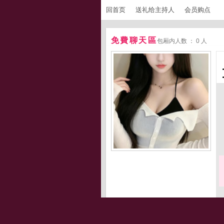
回首页
送礼给主持人
会员购点
免費聊天區
包厢内人数 ： 0 人