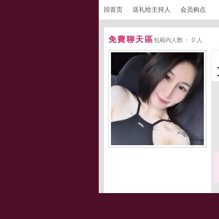
回首页
送礼给主持人
会员购点
免費聊天區
包厢内人数 ： 0 人