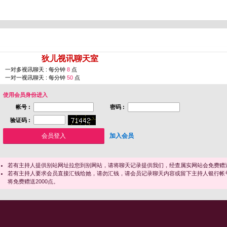
您即将进入 [
狄儿视讯聊天室
]
一对多视讯聊天 : 每分钟
8
点
一对一视讯聊天 : 每分钟
50
点
使用会员身份进入
帐号 :
密码 :
验证码 :
加入会员
若有主持人提供别站网址拉您到别网站，请将聊天记录提供我们，经查属实网站会免费赠送
若有主持人要求会员直接汇钱给她，请勿汇钱，请会员记录聊天内容或留下主持人银行帐
将免费赠送2000点。