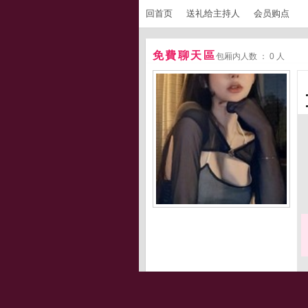
回首页
送礼给主持人
会员购点
免費聊天區
包厢内人数 ： 0 人