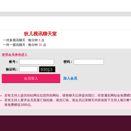
您即将进入 [
狄儿视讯聊天室
]
一对多视讯聊天 : 每分钟
8
点
一对一视讯聊天 : 每分钟
30
点
使用会员身份进入
帐号 :
密码 :
验证码 :
加入会员
若有主持人提供别站网址拉您到别网站，请将聊天记录提供我们，经查属实网站会免费赠送
若有主持人要求会员直接汇钱给她，请勿汇钱，请会员记录聊天内容或留下主持人银行帐
将免费赠送2000点。